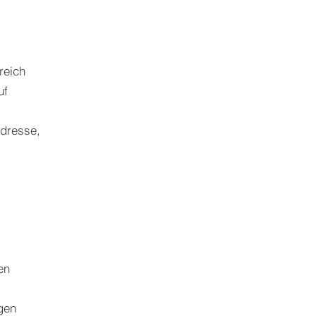
reich
uf
Adresse,
en
gen