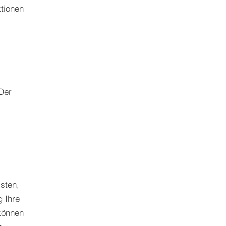
ktionen
Der
sten,
 Ihre
können