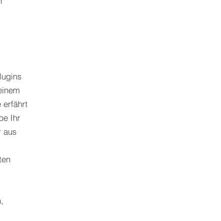
n
lugins
 einem
 erfährt
be Ihr
r aus
ten
,