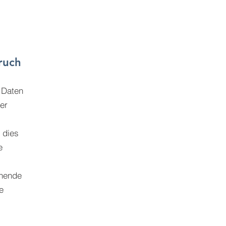
ruch
 Daten
er
 dies
e
chende
e