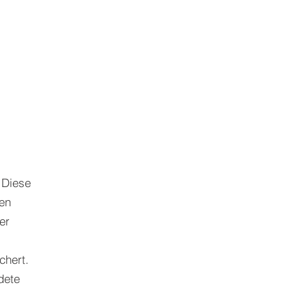
 Diese
en
er
chert.
dete