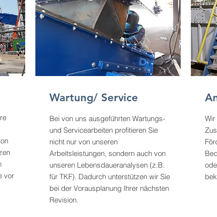
Wartung/ Service
A
re
Bei von uns ausgeführten Wartungs-
Wir
und Servicearbeiten profitieren Sie
Zus
von
nicht nur von unseren
För
zen
Arbeitsleistungen, sondern auch von
Bed
m
unseren Lebensdaueranalysen (z.B.
ode
e vor
für TKF). Dadurch unterstützen wir Sie
bek
bei der Vorausplanung Ihrer nächsten
Revision.