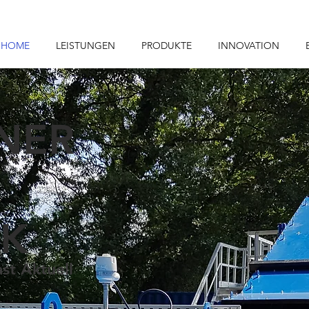
HOME
LEISTUNGEN
PRODUKTE
INNOVATION
TNER
IK
st Aktuell